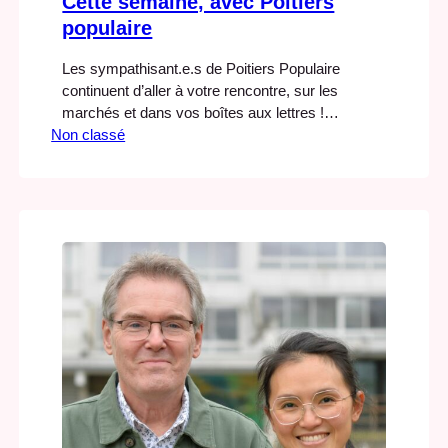
Cette semaine, avec Poitiers
populaire
Les sympathisant.e.s de Poitiers Populaire
continuent d’aller à votre rencontre, sur les
marchés et dans vos boîtes aux lettres !
Non classé
N’hésitez pas à venir échanger avec nous ou
débattre de nos propositions. Nos prochains
rendez-vous Cette semaine en photos Ce week-
end, bravant le froid, nous sommes allés sur le
marché des Couronneries pour aller à…