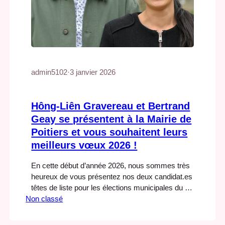
admin5102
·
3 janvier 2026
Hông-Liên Gravereau et Bertrand
Geay se présentent à la Mairie de
Poitiers et vous souhaitent leurs
meilleurs vœux 2026 !
En cette début d’année 2026, nous sommes très
heureux de vous présentez nos deux candidat.es
têtes de liste pour les élections municipales du 15
Non classé
et 22 mars 2026 : Hông-Liên Gravereau et
Bertrand Geay qui se présentent à la mairie de
Poitiers. C’est l’occasion de découvrir leur