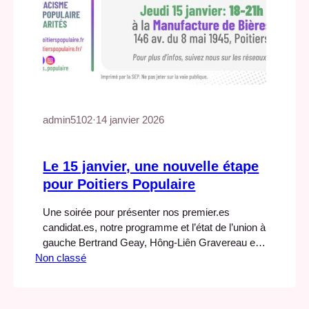
admin5102
·
14 janvier 2026
Le 15 janvier, une nouvelle étape
pour Poitiers Populaire
Une soirée pour présenter nos premier.es
candidat.es, notre programme et l’état de l’union à
gauche Bertrand Geay, Hông-Liên Gravereau et
Non classé
l’association Poitiers populaire invitent les
poitevins et poitevines à une réunion conviviale,
le jeudi 15 janvier à la Manufacture de bières.
L’association présentera ses premier.e.s