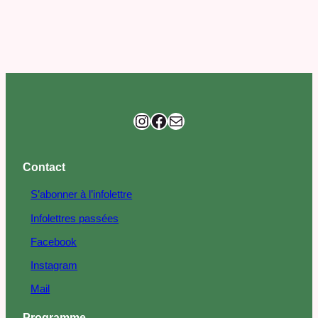
parcours personnel, professionnel et militant, ce
qui leur…
Instagram
Facebook
E-mail
Contact
S’abonner à l’infolettre
Infolettres passées
Facebook
Instagram
Mail
Programme